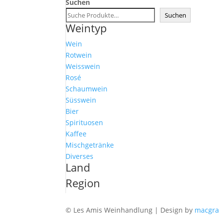
Suchen
Suchen
Weintyp
Wein
Rotwein
Weisswein
Rosé
Schaumwein
Süsswein
Bier
Spirituosen
Kaffee
Mischgetränke
Diverses
Land
Region
© Les Amis Weinhandlung | Design by
macgraf