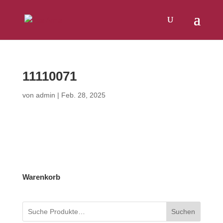
Products
SUCHEN
search
11110071
von
admin
|
Feb. 28, 2025
Warenkorb
Suchen