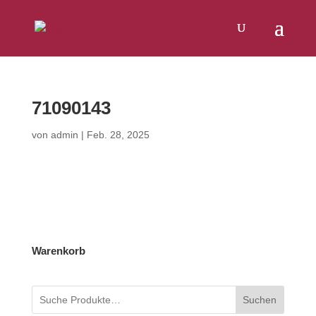
Products
SUCHEN
search
71090143
von
admin
|
Feb. 28, 2025
Warenkorb
Suchen