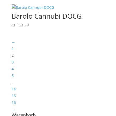
Barolo Cannubi DOCG
CHF
61.50
←
1
2
3
4
5
…
14
15
16
→
Warenkorb