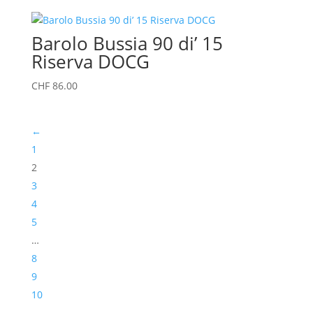
Barolo Bussia 90 di’ 15
Riserva DOCG
CHF
86.00
←
1
2
3
4
5
…
8
9
10
→