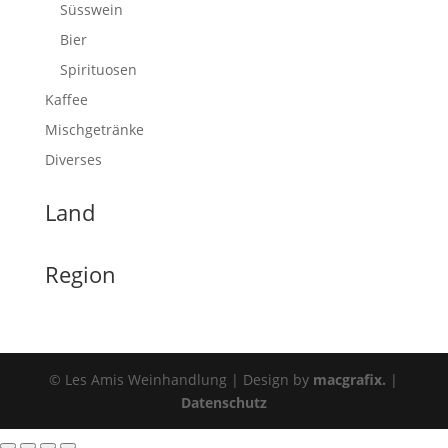
Süsswein
Bier
Spirituosen
Kaffee
Mischgetränke
Diverses
Land
Region
© Les Amis Weinhandlung | Design by
macgrafix.
|
Datenschutz