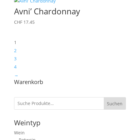
Avni’ Chardonnay
CHF
17.45
1
2
3
4
→
Warenkorb
Suchen
Weintyp
Wein
Rotwein