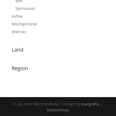
Bier
Spirituosen
Kaffee
Mischgetränke
Diverses
Land
Region
© Les Amis Weinhandlung | Design by
macgrafix.
|
Datenschutz