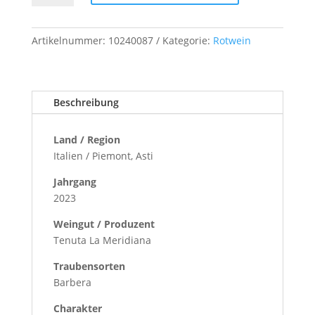
Vitis
DOCG
Menge
Artikelnummer:
10240087
Kategorie:
Rotwein
Beschreibung
Land / Region
Italien / Piemont, Asti
Jahrgang
2023
Weingut / Produzent
Tenuta La Meridiana
Traubensorten
Barbera
Charakter