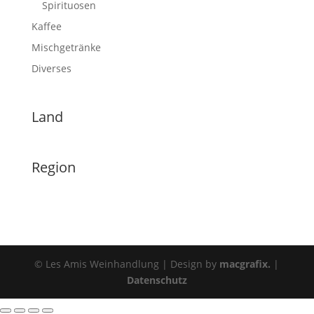
Spirituosen
Kaffee
Mischgetränke
Diverses
Land
Region
© Les Amis Weinhandlung | Design by
macgrafix.
|
Datenschutz