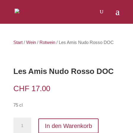
Products
SUCHEN
search
Start
/
Wein
/
Rotwein
/ Les Amis Nudo Rosso DOC
Les Amis Nudo Rosso DOC
CHF
17.00
75 cl
Les
In den Warenkorb
Amis