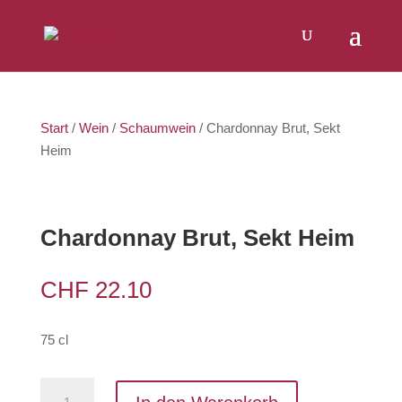
Products
SUCHEN
search
Start
/
Wein
/
Schaumwein
/ Chardonnay Brut, Sekt
Heim
Chardonnay Brut, Sekt Heim
CHF
22.10
75 cl
Chardonnay