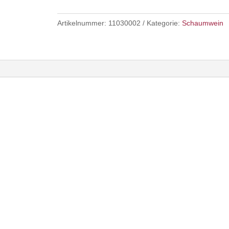
Extra
Dry
Artikelnummer:
11030002
Kategorie:
Schaumwein
DOC
Menge