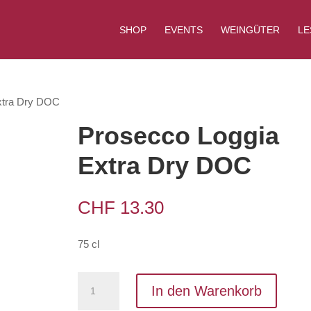
Products
search
SHOP
EVENTS
WEINGÜTER
LE
xtra Dry DOC
Prosecco Loggia
Extra Dry DOC
CHF
13.30
75 cl
Prosecco
In den Warenkorb
Loggia