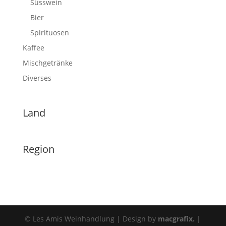
Süsswein
Bier
Spirituosen
Kaffee
Mischgetränke
Diverses
Land
Region
© Les Amis Weinhandlung | Design by
macgrafix.
|