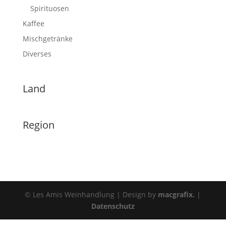
Spirituosen
Kaffee
Mischgetränke
Diverses
Land
Region
© Les Amis Weinhandlung | Design by
macgrafix.
|
Datenschutz