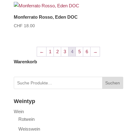
Monferrato Rosso, Eden DOC
CHF
18.00
←
1
2
3
4
5
6
→
Warenkorb
Suchen
Weintyp
Wein
Rotwein
Weisswein